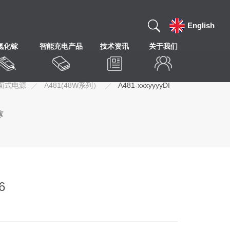
English
氮化镓
智能充电产品
技术资讯
关于我们
面式电源
A481(48W系列）
A481-xxxyyyyDI
镓
6