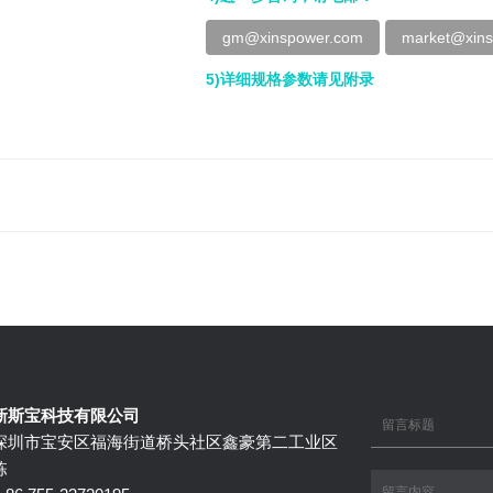
gm@xinspower.com
market@xin
5)详细规格参数请见附录
新斯宝科技有限公司
深圳市宝安区福海街道桥头社区鑫豪第二工业区
栋