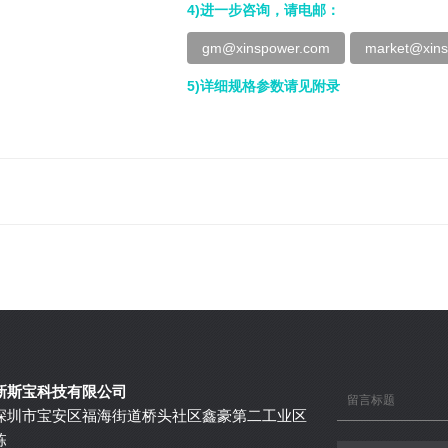
4)进一步咨询，请电邮：
gm@xinspower.com
market@xin
5)详细规格参数请见附录
新斯宝科技有限公司
深圳市宝安区福海街道桥头社区鑫豪第二工业区
栋