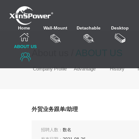
Home
Wall-Mount
Detachable
Desktop
ABOUT US
About us /
ABOUT US
Company Profile
Advantage
History
T
外贸业务跟单/助理
招聘人数：
数名