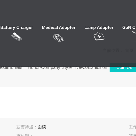
Battery Charger
Medical Adapter
Lamp Adapter
GaN C
当前位置：
首页
estimonials
Honor/Company Style
News/Exhibition
Join Us
薪资待遇：
面谈
工