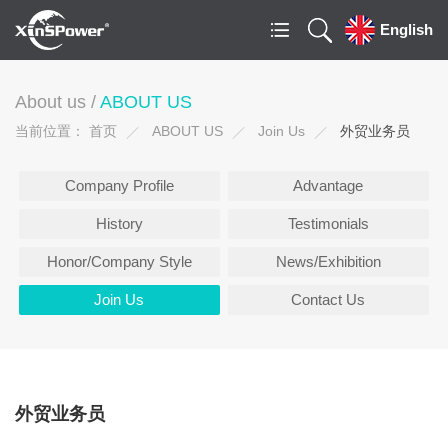
English
About us /
ABOUT US
当前位置：
首页
ABOUT US
Join Us
外贸业务员
Company Profile
Advantage
History
Testimonials
Honor/Company Style
News/Exhibition
Join Us
Contact Us
外贸业务员