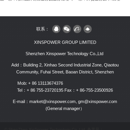
联系：
XINSPOWER GROUP LIMITED
Shenzhen Xinspower Technology Co.,Ltd
Add：Building 2, Xinhao Second Industrial Zone, Qiaotou
Community, Fuhai Street, Baoan District, Shenzhen
Mob: + 86 13113674376
Tel：+ 86 755-23720195
Fax：+ 86-755-23500926
E-mail：market@xinspower.com, gm@xinspower.com
(General manager）
© ShenZhen XinSpower Technology Co.,Ltd 备案号：